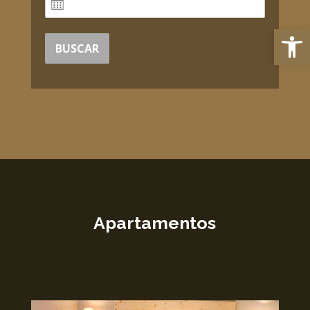
Abrir
BUSCAR
Apartamentos