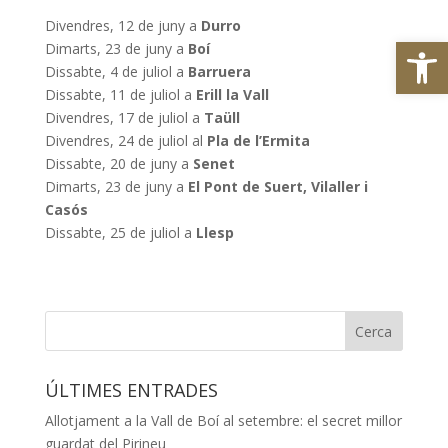
Divendres, 12 de juny a
Durro
Obre la 
Dimarts, 23 de juny a
Boí
Dissabte, 4 de juliol a
Barruera
Dissabte, 11 de juliol a
Erill la Vall
Divendres, 17 de juliol a
Taüll
Divendres, 24 de juliol al
Pla de l’Ermita
Dissabte, 20 de juny a
Senet
Dimarts, 23 de juny a
El Pont de Suert, Vilaller i
Casós
Dissabte, 25 de juliol a
Llesp
ÚLTIMES ENTRADES
Allotjament a la Vall de Boí al setembre: el secret millor
guardat del Pirineu