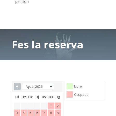
petició )
Fes la reserva
Skip Booking Form
Libre
Ocupado
Dl
Dt
Dc
Dj
Dv
Ds
Dg
1
2
3
4
5
6
7
8
9