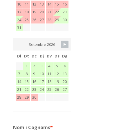
10
11
12
13
14
15
16
17
18
19
20
21
22
23
24
25
26
27
28
29
30
31
Setembre 2026
Dl
Dt
Dc
Dj
Dv
Ds
Dg
1
2
3
4
5
6
7
8
9
10
11
12
13
14
15
16
17
18
19
20
21
22
23
24
25
26
27
28
29
30
Nom i Cognoms
*